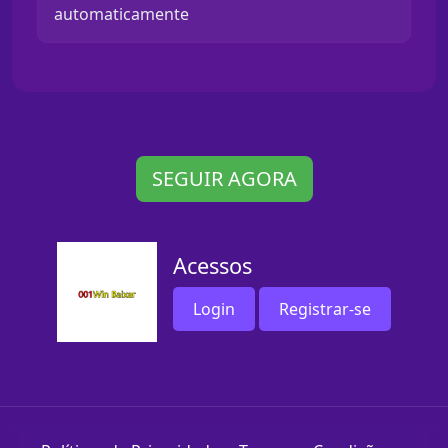
automaticamente
SEGUIR AGORA
Acessos
Login
Registrar-se