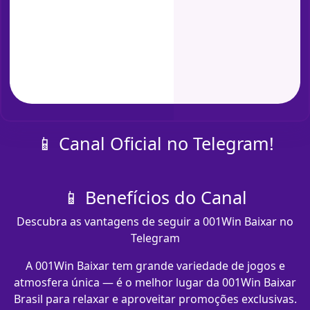
📱 Canal Oficial no Telegram!
📱 Benefícios do Canal
Descubra as vantagens de seguir a 001Win Baixar no
Telegram
A 001Win Baixar tem grande variedade de jogos e
atmosfera única — é o melhor lugar da 001Win Baixar
Brasil para relaxar e aproveitar promoções exclusivas.