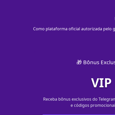
Como plataforma oficial autorizada pelo g
🎁 Bônus Exclu
VIP
Receba bônus exclusivos do Telegra
e códigos promocionai