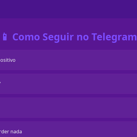
📱 Como Seguir no Telegram
ositivo
"
erder nada