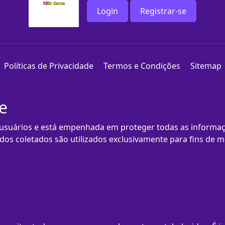
Login
Registrar-se
Políticas de Privacidade
Termos e Condições
Sitemap
de
s usuários e está empenhada em proteger todas as informaç
os coletados são utilizados exclusivamente para fins de m