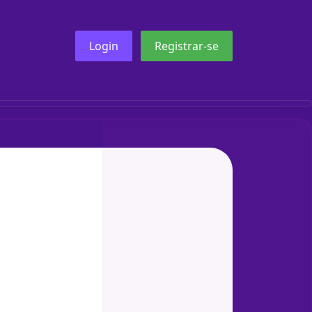
Login
Registrar-se