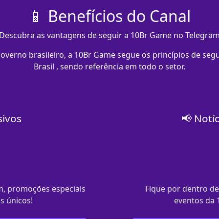
📱 Benefícios do Canal
Descubra as vantagens de seguir a 10Br Game no Telegra
overno brasileiro, a 10Br Game segue os princípios de seg
Brasil , sendo referência em todo o setor.
sivos
📢 Notí
m, promoções especiais
Fique por dentro d
s únicos!
eventos da 