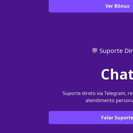
Ver Bônus
💬 Suporte Di
Cha
Suporte direto via Telegram, r
atendimento persona
Falar Suport