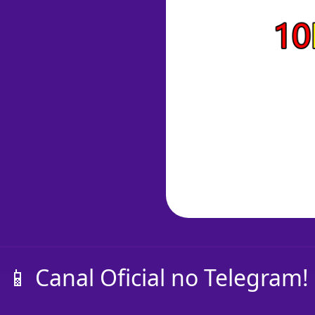
📱 Canal Oficial no Telegram!