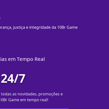
m
urança, justiça e integridade da 10Br Game
cias em Tempo Real
24/7
e todas as novidades, promoções e
10Br Game em tempo real!