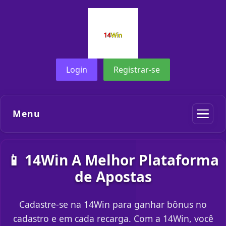
Login
Registrar-se
Menu
📱 14Win A Melhor Plataforma
de Apostas
Cadastre-se na 14Win para ganhar bônus no
cadastro e em cada recarga. Com a 14Win, você