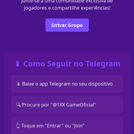
Junte-se a uma comunidade exclusiva de
jogadores e compartilhe experiências!
Entrar Grupo
📱 Como Seguir no Telegram
📱 Baixe o app Telegram no seu dispositivo
🔍 Procure por "@1XX GameOficial"
👆 Toque em "Entrar" ou "Join"