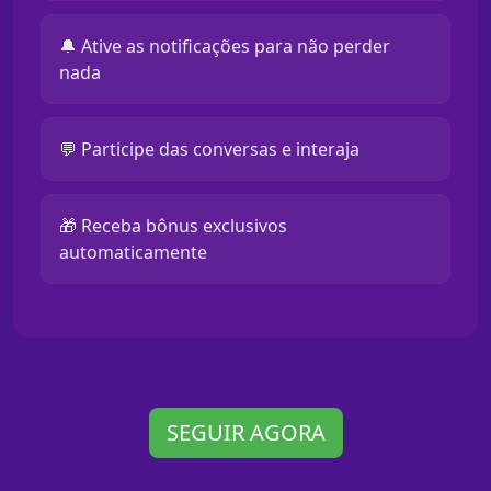
🔔 Ative as notificações para não perder
nada
💬 Participe das conversas e interaja
🎁 Receba bônus exclusivos
automaticamente
SEGUIR AGORA