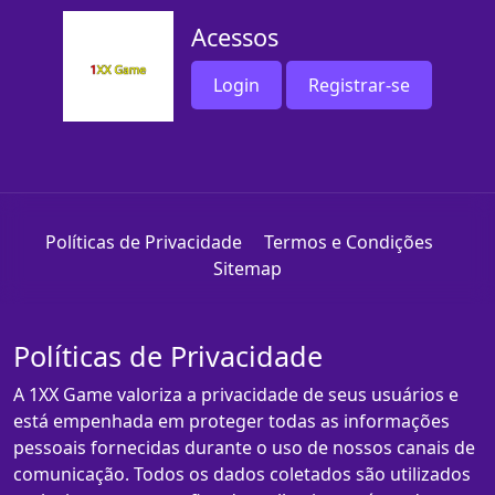
Acessos
Login
Registrar-se
Políticas de Privacidade
Termos e Condições
Sitemap
Políticas de Privacidade
A 1XX Game valoriza a privacidade de seus usuários e
está empenhada em proteger todas as informações
pessoais fornecidas durante o uso de nossos canais de
comunicação. Todos os dados coletados são utilizados