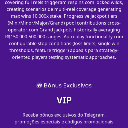
covering full reels triggeram respins com locked wilds,
creating scenarios de multi-reel coverage generating
max wins 10.000x stake. Progressive jackpot tiers
(Mini/Minor/Major/Grand) pool contributions cross-
operator, com Grand jackpots historically averaging
R$150.000-500.000 ranges. Auto-play functionality com
configurable stop conditions (loss limits, single win
thresholds, feature trigger) appeals para strategy-
oriented players testing systematic approaches.
🎁 Bônus Exclusivos
VIP
Receba bônus exclusivos do Telegram,
promoções especiais e códigos promocionais