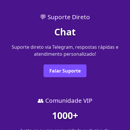
💬 Suporte Direto
Chat
Suporte direto via Telegram, respostas rápidas e
atendimento personalizado!
Falar Suporte
👥 Comunidade VIP
1000+