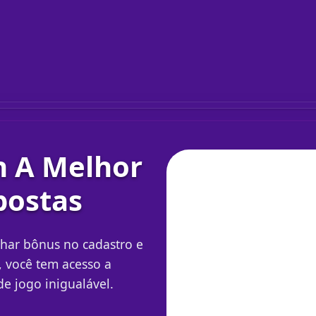
n A Melhor
postas
har bônus no cadastro e
 você tem acesso a
e jogo inigualável.