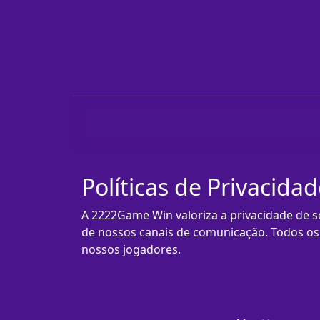
Políticas de Privacida
A 2222Game Win valoriza a privacidade de 
de nossos canais de comunicação. Todos os 
nossos jogadores.