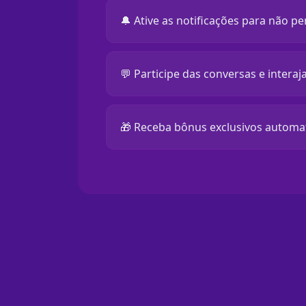
🔔 Ative as notificações para não p
💬 Participe das conversas e interaj
🎁 Receba bônus exclusivos autom