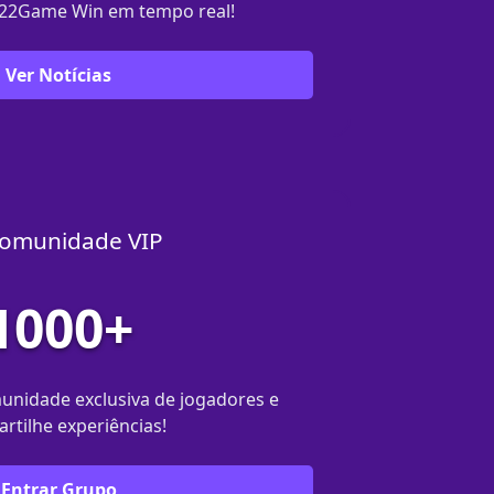
222Game Win em tempo real!
Ver Notícias
Comunidade VIP
1000+
unidade exclusiva de jogadores e
rtilhe experiências!
Entrar Grupo