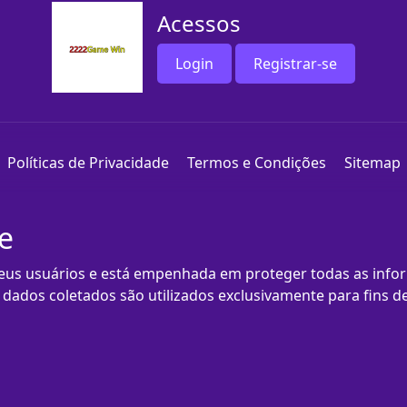
Acessos
Login
Registrar-se
Políticas de Privacidade
Termos e Condições
Sitemap
de
seus usuários e está empenhada em proteger todas as info
dados coletados são utilizados exclusivamente para fins d