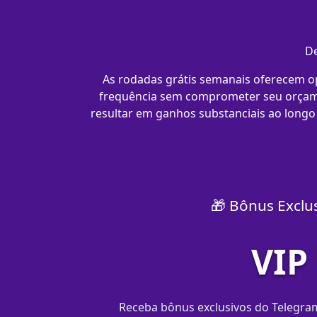
De
As rodadas grátis semanais oferecem o
frequência sem comprometer seu orçamen
resultar em ganhos substanciais ao longo 
🎁 Bônus Exclu
VIP
Receba bônus exclusivos do Telegra