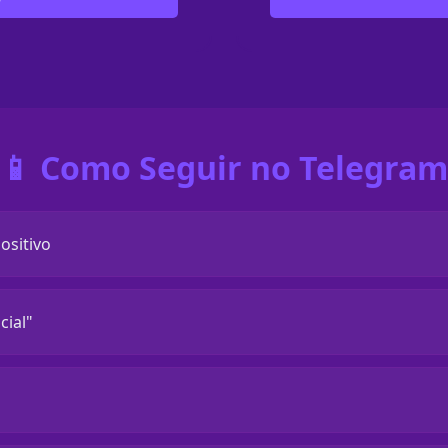
📱 Como Seguir no Telegram
ositivo
cial"