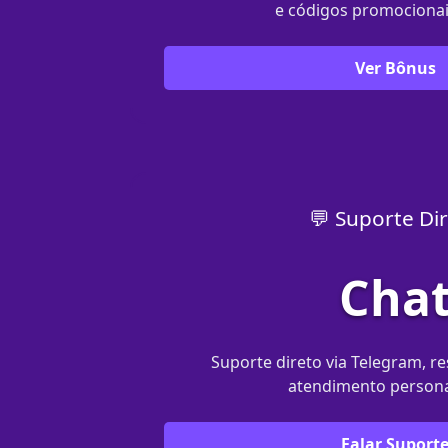
e códigos promocionai
Ver Bônus
💬 Suporte Di
Cha
Suporte direto via Telegram, r
atendimento persona
Falar Suport