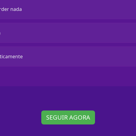
erder nada
a
aticamente
SEGUIR AGORA