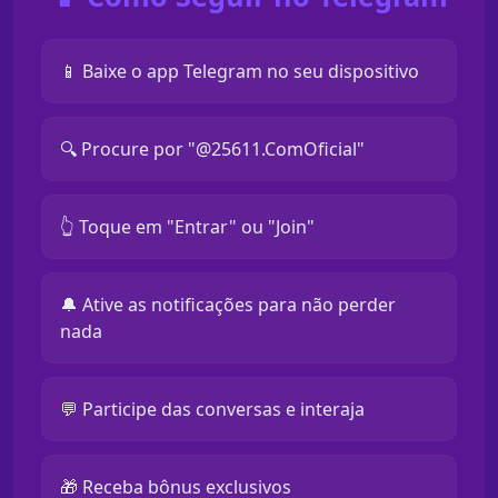
📱 Baixe o app Telegram no seu dispositivo
🔍 Procure por "@25611.ComOficial"
👆 Toque em "Entrar" ou "Join"
🔔 Ative as notificações para não perder
nada
💬 Participe das conversas e interaja
🎁 Receba bônus exclusivos