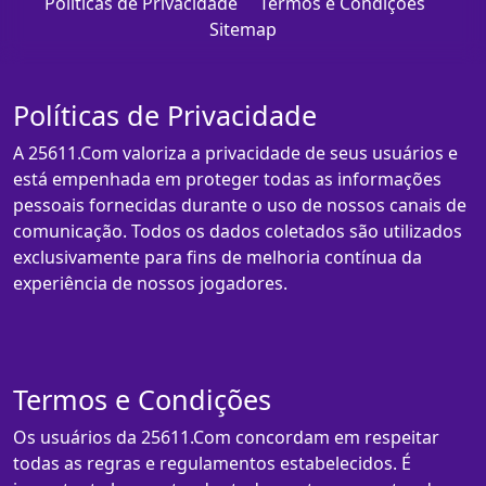
Políticas de Privacidade
Termos e Condições
Sitemap
Políticas de Privacidade
A 25611.Com valoriza a privacidade de seus usuários e
está empenhada em proteger todas as informações
pessoais fornecidas durante o uso de nossos canais de
comunicação. Todos os dados coletados são utilizados
exclusivamente para fins de melhoria contínua da
experiência de nossos jogadores.
Termos e Condições
Os usuários da 25611.Com concordam em respeitar
todas as regras e regulamentos estabelecidos. É