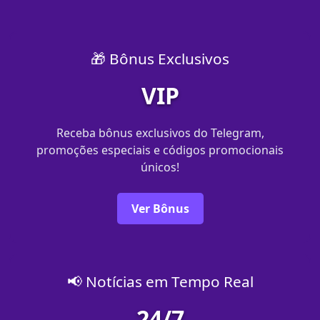
🎁 Bônus Exclusivos
VIP
Receba bônus exclusivos do Telegram,
promoções especiais e códigos promocionais
únicos!
Ver Bônus
📢 Notícias em Tempo Real
24/7