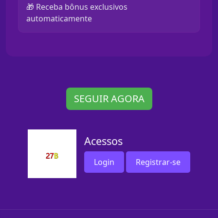
🎁 Receba bônus exclusivos
automaticamente
SEGUIR AGORA
Acessos
Login
Registrar-se