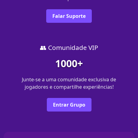
Falar Suporte
👥 Comunidade VIP
1000+
Junte-se a uma comunidade exclusiva de
jogadores e compartilhe experiências!
Entrar Grupo