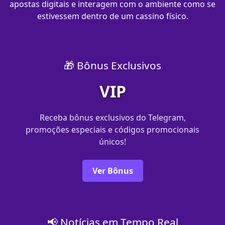
apostas digitais e interagem com o ambiente como se
estivessem dentro de um cassino físico.
🎁 Bônus Exclusivos
VIP
Receba bônus exclusivos do Telegram,
promoções especiais e códigos promocionais
únicos!
Ver Bônus
📢 Notícias em Tempo Real