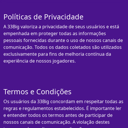
Políticas de Privacidade
A 33Big valoriza a privacidade de seus usuários e está
empenhada em proteger todas as informações
pessoais fornecidas durante o uso de nossos canais de
comunicação. Todos os dados coletados são utilizados
exclusivamente para fins de melhoria contínua da
experiência de nossos jogadores.
Termos e Condições
Os usuários da 33Big concordam em respeitar todas as
regras e regulamentos estabelecidos. É importante ler
e entender todos os termos antes de participar de
nossos canais de comunicação. A violação destes