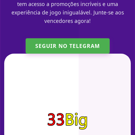
tem acesso a promoções incríveis e uma
experiência de jogo inigualável. Junte-se aos
vencedores agora!
SEGUIR NO TELEGRAM