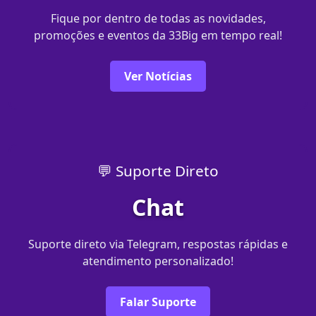
Fique por dentro de todas as novidades,
promoções e eventos da 33Big em tempo real!
Ver Notícias
💬 Suporte Direto
Chat
Suporte direto via Telegram, respostas rápidas e
atendimento personalizado!
Falar Suporte