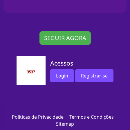
SEGUIR AGORA
Acessos
Login
Registrar-se
Políticas de Privacidade
Termos e Condições
Sitemap