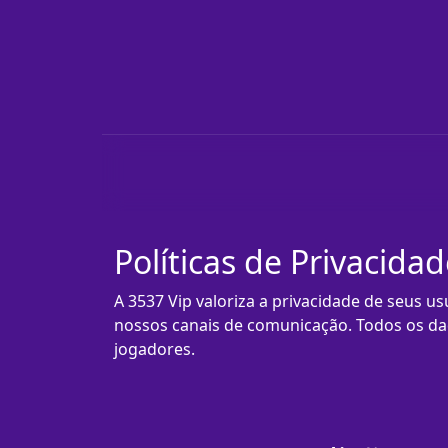
Políticas de Privacida
A 3537 Vip valoriza a privacidade de seus 
nossos canais de comunicação. Todos os dad
jogadores.