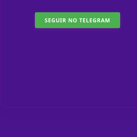
SEGUIR NO TELEGRAM