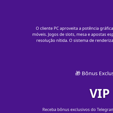
O cliente PC aproveita a potência gráfi
móveis. Jogos de slots, mesa e apostas es
resolução nítida. O sistema de render
🎁 Bônus Exclu
VIP
Receba bônus exclusivos do Telegra