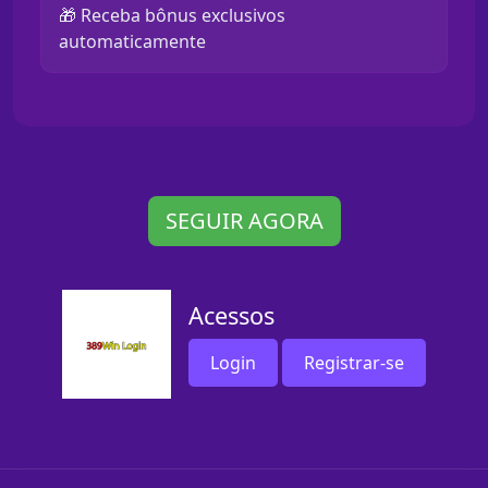
🎁 Receba bônus exclusivos
automaticamente
SEGUIR AGORA
Acessos
Login
Registrar-se