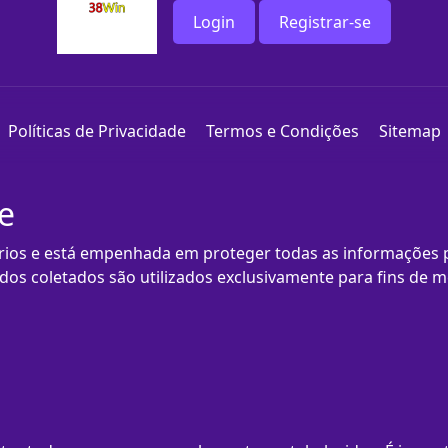
Login
Registrar-se
Políticas de Privacidade
Termos e Condições
Sitemap
de
ários e está empenhada em proteger todas as informações 
os coletados são utilizados exclusivamente para fins de m