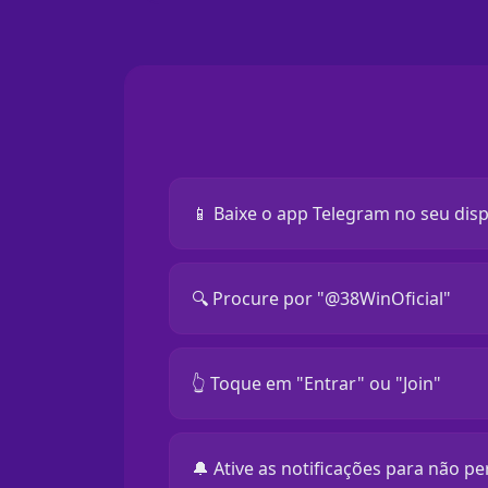
📱 Baixe o app Telegram no seu disp
🔍 Procure por "@38WinOficial"
👆 Toque em "Entrar" ou "Join"
🔔 Ative as notificações para não p