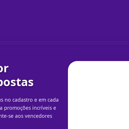
or
postas
s no cadastro e em cada
a promoções incríveis e
unte-se aos vencedores