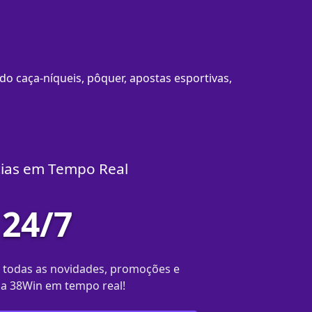
do caça-níqueis, pôquer, apostas esportivas,
cias em Tempo Real
24/7
e todas as novidades, promoções e
a 38Win em tempo real!