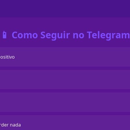
📱 Como Seguir no Telegram
ositivo
erder nada