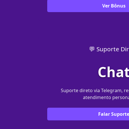
Ver Bônus
💬 Suporte Di
Cha
Suporte direto via Telegram, r
atendimento persona
Falar Suport