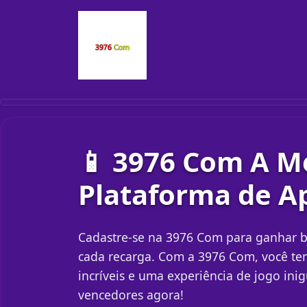
📱 3976 Com A M
Plataforma de A
Cadastre-se na 3976 Com para ganhar 
cada recarga. Com a 3976 Com, você t
incríveis e uma experiência de jogo inig
vencedores agora!