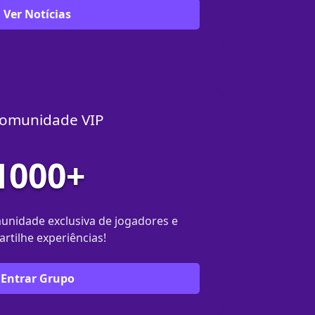
Ver Notícias
Comunidade VIP
1000+
unidade exclusiva de jogadores e
rtilhe experiências!
Entrar Grupo