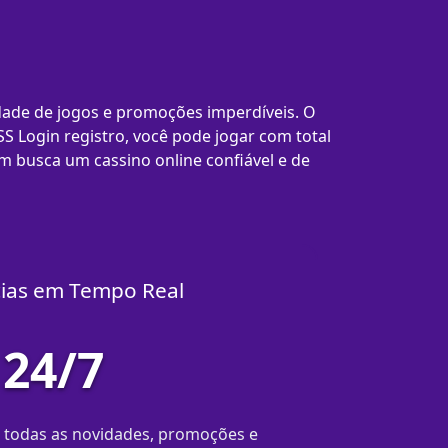
edade de jogos e promoções imperdíveis. O
SS Login registro, você pode jogar com total
em busca um cassino online confiável e de
cias em Tempo Real
24/7
e todas as novidades, promoções e