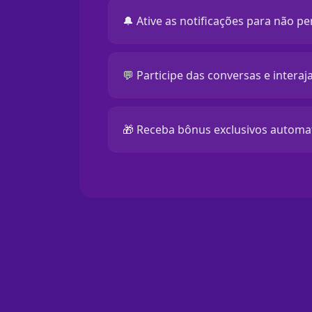
🔔 Ative as notificações para não p
💬 Participe das conversas e interaj
🎁 Receba bônus exclusivos autom