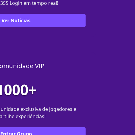
 3SS Login em tempo real!
Ver Notícias
Comunidade VIP
1000+
unidade exclusiva de jogadores e
rtilhe experiências!
Entrar Grupo