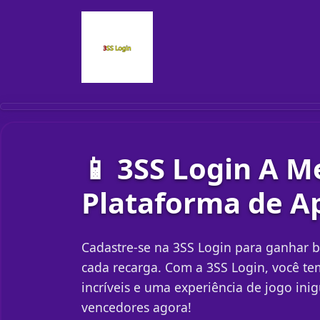
📱 3SS Login A M
Plataforma de A
Cadastre-se na 3SS Login para ganhar 
cada recarga. Com a 3SS Login, você t
incríveis e uma experiência de jogo inig
vencedores agora!