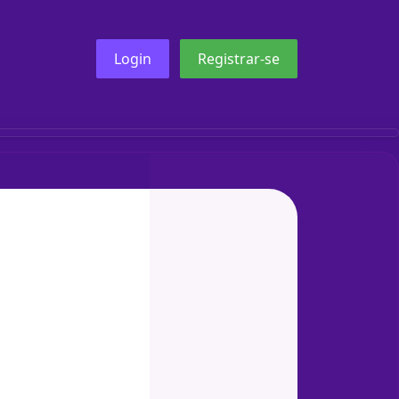
Login
Registrar-se