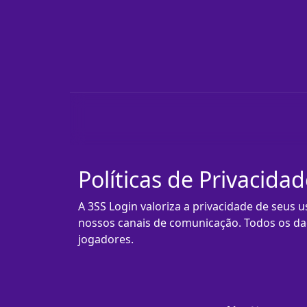
Políticas de Privacida
A 3SS Login valoriza a privacidade de seus
nossos canais de comunicação. Todos os dad
jogadores.