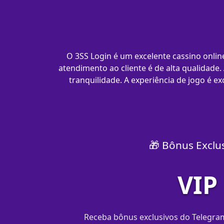
O 3SS Login é um excelente cassino onlin
atendimento ao cliente é de alta qualidade.
tranquilidade. A experiência de jogo é e
🎁 Bônus Exclu
VIP
Receba bônus exclusivos do Telegra