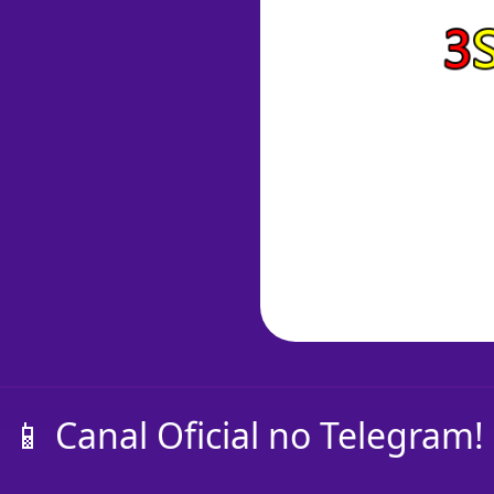
📱 Canal Oficial no Telegram!