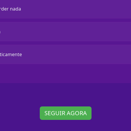
erder nada
a
aticamente
SEGUIR AGORA