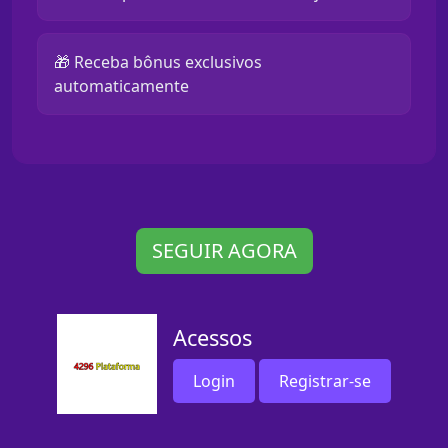
🎁 Receba bônus exclusivos
automaticamente
SEGUIR AGORA
Acessos
Login
Registrar-se