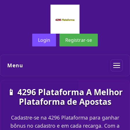
Login
Registrar-se
Menu
📱 4296 Plataforma A Melhor
Plataforma de Apostas
Cadastre-se na 4296 Plataforma para ganhar
bônus no cadastro e em cada recarga. Com a