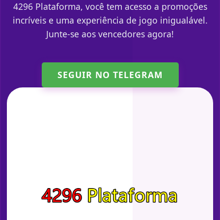
4296 Plataforma, você tem acesso a promoções
incríveis e uma experiência de jogo inigualável.
Junte-se aos vencedores agora!
SEGUIR NO TELEGRAM