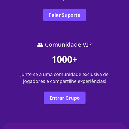
Falar Suporte
👥 Comunidade VIP
1000+
Junte-se a uma comunidade exclusiva de
jogadores e compartilhe experiências!
Entrar Grupo