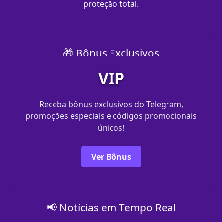
proteção total.
🎁 Bônus Exclusivos
VIP
Receba bônus exclusivos do Telegram,
promoções especiais e códigos promocionais
únicos!
Ver Bônus
📢 Notícias em Tempo Real