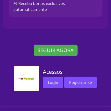
🎁 Receba bônus exclusivos
automaticamente
SEGUIR AGORA
Acessos
Login
Registrar-se