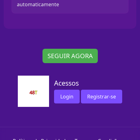
automaticamente
SEGUIR AGORA
Acessos
Login
Registrar-se