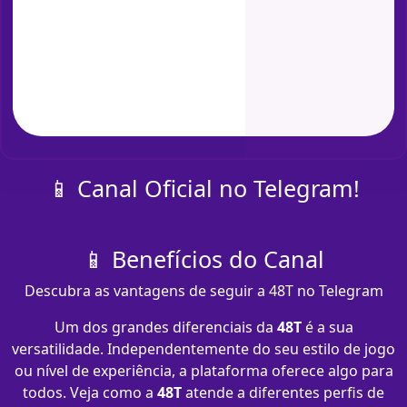
📱 Canal Oficial no Telegram!
📱 Benefícios do Canal
Descubra as vantagens de seguir a 48T no Telegram
Um dos grandes diferenciais da
48T
é a sua
versatilidade. Independentemente do seu estilo de jogo
ou nível de experiência, a plataforma oferece algo para
todos. Veja como a
48T
atende a diferentes perfis de