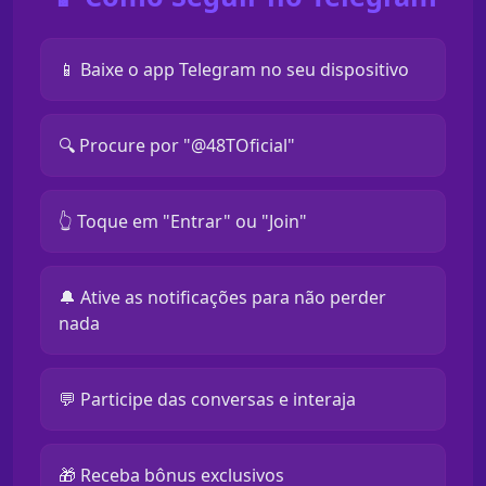
📱 Baixe o app Telegram no seu dispositivo
🔍 Procure por "@48TOficial"
👆 Toque em "Entrar" ou "Join"
🔔 Ative as notificações para não perder
nada
💬 Participe das conversas e interaja
🎁 Receba bônus exclusivos