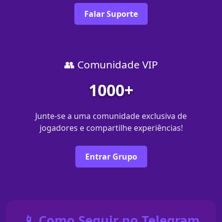
Falar Suporte
👥 Comunidade VIP
1000+
Junte-se a uma comunidade exclusiva de
jogadores e compartilhe experiências!
Entrar Grupo
📱 Como Seguir no Telegram