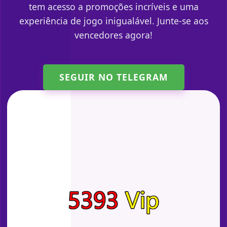
tem acesso a promoções incríveis e uma
experiência de jogo inigualável. Junte-se aos
vencedores agora!
SEGUIR NO TELEGRAM