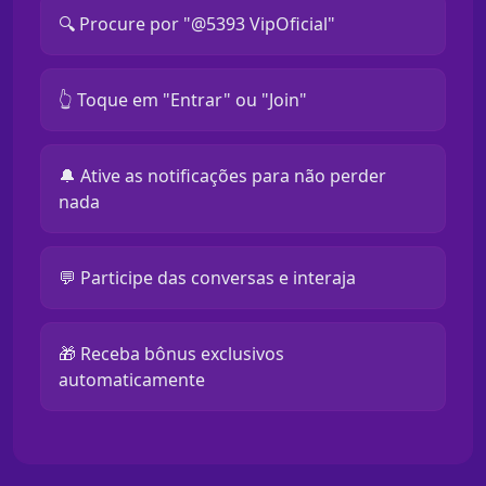
🔍 Procure por "@5393 VipOficial"
👆 Toque em "Entrar" ou "Join"
🔔 Ative as notificações para não perder
nada
💬 Participe das conversas e interaja
🎁 Receba bônus exclusivos
automaticamente