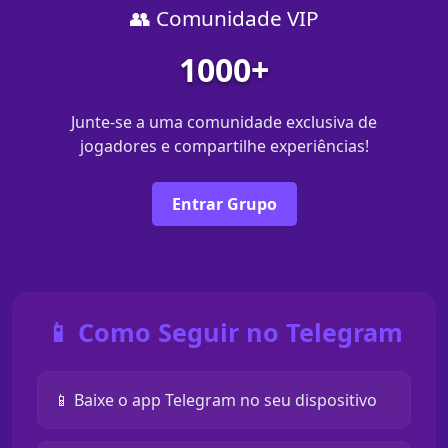
👥 Comunidade VIP
1000+
Junte-se a uma comunidade exclusiva de
jogadores e compartilhe experiências!
Entrar Grupo
📱 Como Seguir no Telegram
📱 Baixe o app Telegram no seu dispositivo