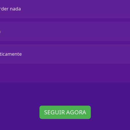
erder nada
a
aticamente
SEGUIR AGORA