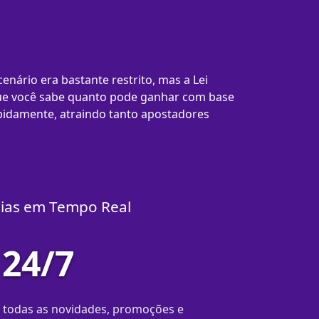
nário era bastante restrito, mas a Lei
 que você sabe quanto pode ganhar com base
pidamente, atraindo tanto apostadores
cias em Tempo Real
24/7
e todas as novidades, promoções e