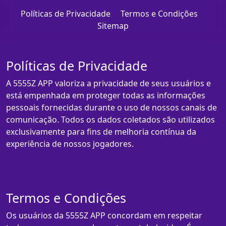
Políticas de Privacidade
Termos e Condições
Sitemap
Políticas de Privacidade
A 5555Z APP valoriza a privacidade de seus usuários e
está empenhada em proteger todas as informações
pessoais fornecidas durante o uso de nossos canais de
comunicação. Todos os dados coletados são utilizados
exclusivamente para fins de melhoria contínua da
experiência de nossos jogadores.
Termos e Condições
Os usuários da 5555Z APP concordam em respeitar