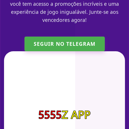
você tem acesso a promoções incríveis e uma
experiência de jogo inigualável. Junte-se aos
vencedores agora!
SEGUIR NO TELEGRAM