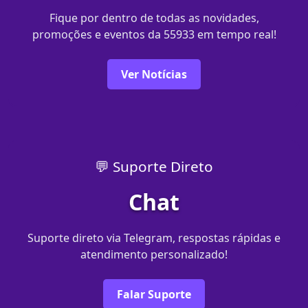
Fique por dentro de todas as novidades,
promoções e eventos da 55933 em tempo real!
Ver Notícias
💬 Suporte Direto
Chat
Suporte direto via Telegram, respostas rápidas e
atendimento personalizado!
Falar Suporte