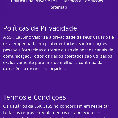
Políticas de Privacidade
Termos e Condições
Sitemap
Políticas de Privacidade
A 55K CaSSino valoriza a privacidade de seus usuários e
está empenhada em proteger todas as informações
pessoais fornecidas durante o uso de nossos canais de
comunicação. Todos os dados coletados são utilizados
exclusivamente para fins de melhoria contínua da
experiência de nossos jogadores.
Termos e Condições
Os usuários da 55K CaSSino concordam em respeitar
todas as regras e regulamentos estabelecidos. É