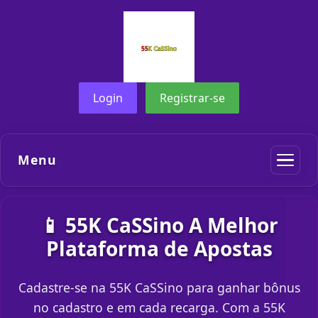
Login
Registrar-se
Menu
📱 55K CaSSino A Melhor
Plataforma de Apostas
Cadastre-se na 55K CaSSino para ganhar bônus
no cadastro e em cada recarga. Com a 55K