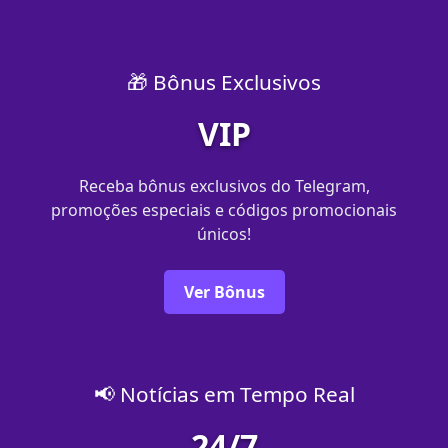
🎁 Bônus Exclusivos
VIP
Receba bônus exclusivos do Telegram,
promoções especiais e códigos promocionais
únicos!
Ver Bônus
📢 Notícias em Tempo Real
24/7