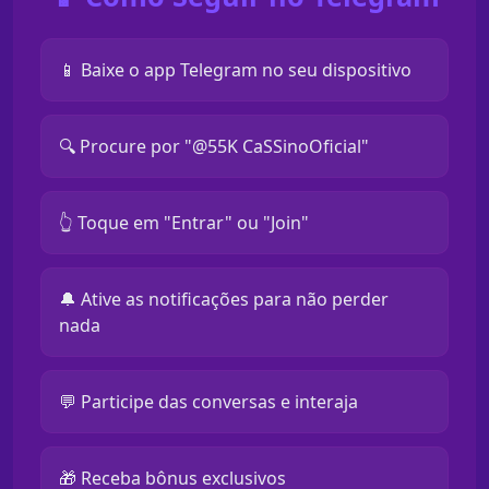
📱 Baixe o app Telegram no seu dispositivo
🔍 Procure por "@55K CaSSinoOficial"
👆 Toque em "Entrar" ou "Join"
🔔 Ative as notificações para não perder
nada
💬 Participe das conversas e interaja
🎁 Receba bônus exclusivos