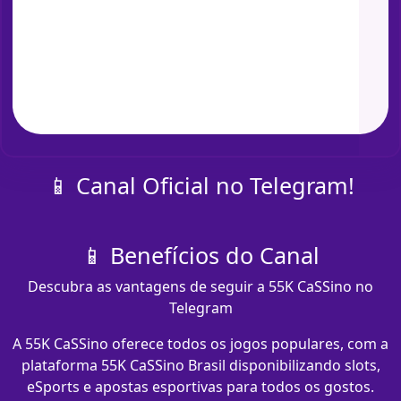
📱 Canal Oficial no Telegram!
📱 Benefícios do Canal
Descubra as vantagens de seguir a 55K CaSSino no
Telegram
A 55K CaSSino oferece todos os jogos populares, com a
plataforma 55K CaSSino Brasil disponibilizando slots,
eSports e apostas esportivas para todos os gostos.