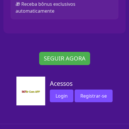
🎁 Receba bônus exclusivos
automaticamente
SEGUIR AGORA
Acessos
Login
Registrar-se