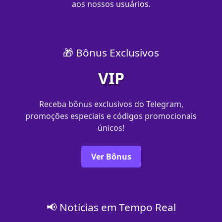
aos nossos usuários.
🎁 Bônus Exclusivos
VIP
Receba bônus exclusivos do Telegram,
promoções especiais e códigos promocionais
únicos!
Ver Bônus
📢 Notícias em Tempo Real