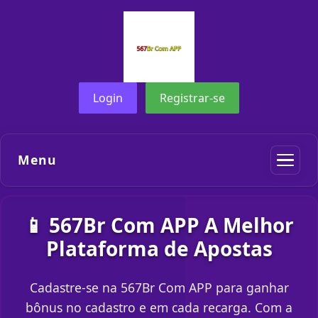
Login
Registrar-se
Menu
📱 567Br Com APP A Melhor
Plataforma de Apostas
Cadastre-se na 567Br Com APP para ganhar
bônus no cadastro e em cada recarga. Com a