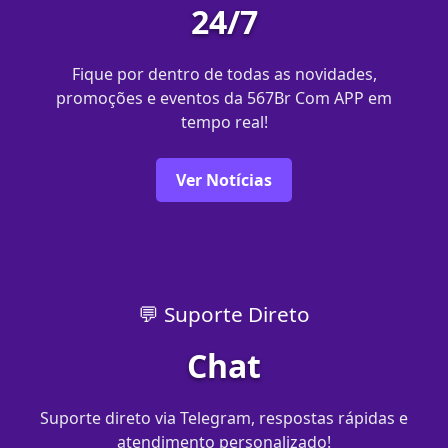
24/7
Fique por dentro de todas as novidades,
promoções e eventos da 567Br Com APP em
tempo real!
Ver Notícias
💬 Suporte Direto
Chat
Suporte direto via Telegram, respostas rápidas e
atendimento personalizado!