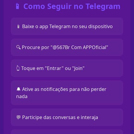
📱 Como Seguir no Telegram
📱 Baixe o app Telegram no seu dispositivo
🔍 Procure por "@567Br Com APPOficial"
👆 Toque em "Entrar" ou "Join"
🔔 Ative as notificações para não perder
nada
💬 Participe das conversas e interaja