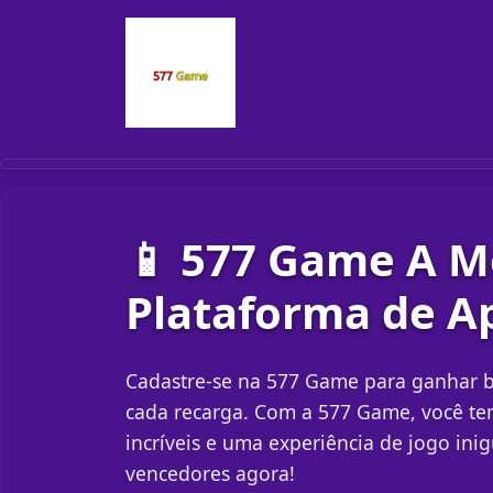
📱 577 Game A M
Plataforma de A
Cadastre-se na 577 Game para ganhar 
cada recarga. Com a 577 Game, você t
incríveis e uma experiência de jogo inig
vencedores agora!