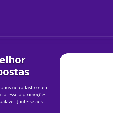
elhor
postas
bônus no cadastro e em
em acesso a promoções
ualável. Junte-se aos