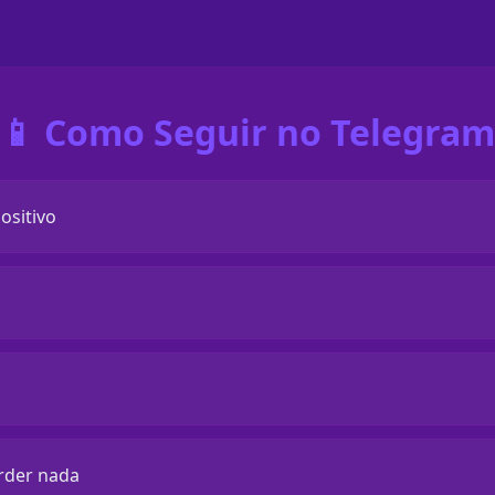
📱 Como Seguir no Telegram
ositivo
erder nada