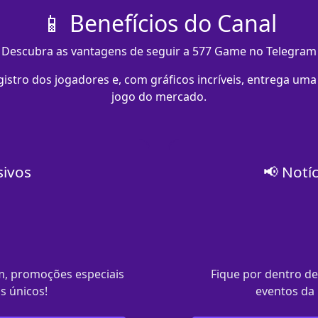
📱 Benefícios do Canal
Descubra as vantagens de seguir a 577 Game no Telegram
istro dos jogadores e, com gráficos incríveis, entrega uma
jogo do mercado.
sivos
📢 Notí
m, promoções especiais
Fique por dentro d
s únicos!
eventos da