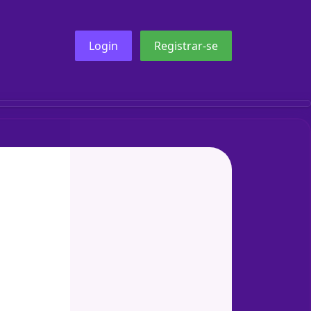
Login
Registrar-se