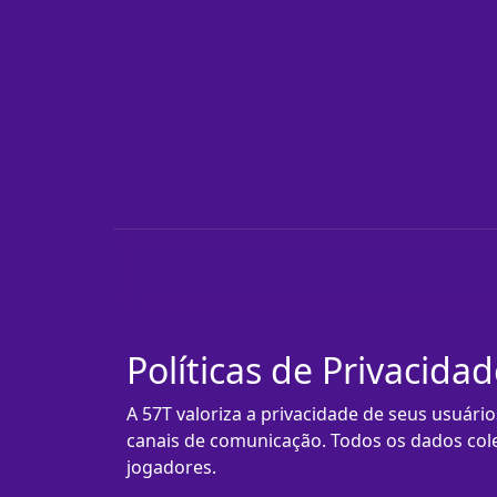
Políticas de Privacida
A 57T valoriza a privacidade de seus usuár
canais de comunicação. Todos os dados cole
jogadores.