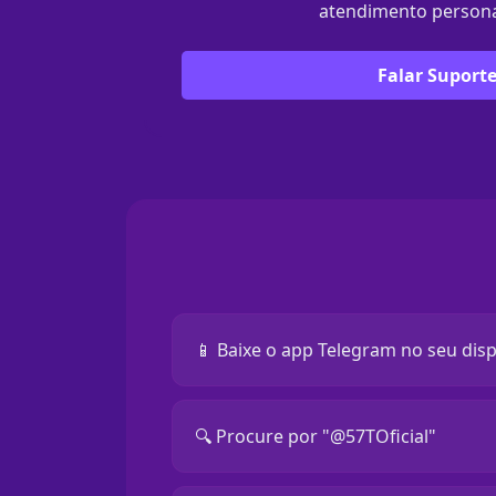
atendimento persona
Falar Suport
📱 Baixe o app Telegram no seu disp
🔍 Procure por "@57TOficial"