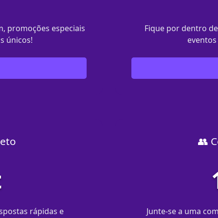
m, promoções especiais
Fique por dentro d
s únicos!
eventos
reto
👥 
t
espostas rápidas e
Junte-se a uma com