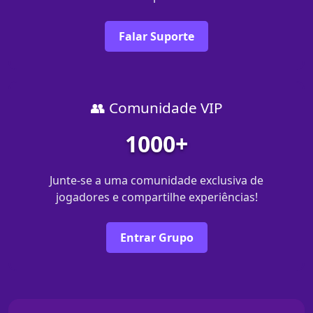
Falar Suporte
👥 Comunidade VIP
1000+
Junte-se a uma comunidade exclusiva de
jogadores e compartilhe experiências!
Entrar Grupo