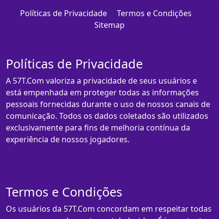
Políticas de Privacidade
Termos e Condições
Sitemap
Políticas de Privacidade
A 57T.Com valoriza a privacidade de seus usuários e
está empenhada em proteger todas as informações
pessoais fornecidas durante o uso de nossos canais de
comunicação. Todos os dados coletados são utilizados
exclusivamente para fins de melhoria contínua da
experiência de nossos jogadores.
Termos e Condições
Os usuários da 57T.Com concordam em respeitar todas