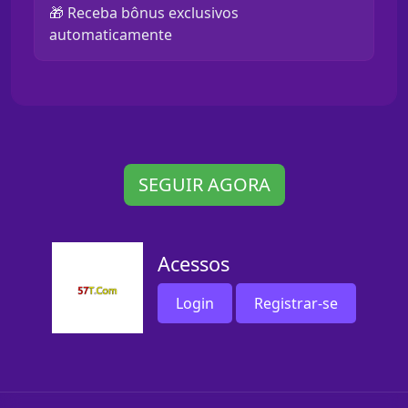
🎁 Receba bônus exclusivos
automaticamente
SEGUIR AGORA
Acessos
Login
Registrar-se