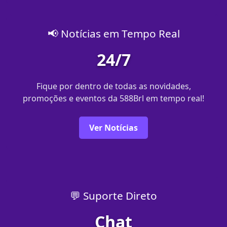
📢 Notícias em Tempo Real
24/7
Fique por dentro de todas as novidades,
promoções e eventos da 588Brl em tempo real!
Ver Notícias
💬 Suporte Direto
Chat