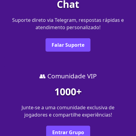
Chat
Suporte direto via Telegram, respostas rápidas e
atendimento personalizado!
Falar Suporte
👥 Comunidade VIP
1000+
Junte-se a uma comunidade exclusiva de
jogadores e compartilhe experiências!
Entrar Grupo