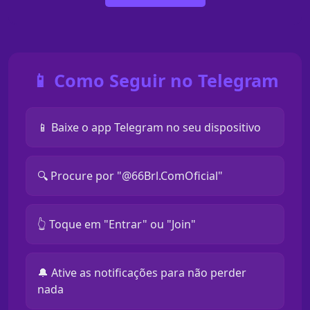
📱 Como Seguir no Telegram
📱 Baixe o app Telegram no seu dispositivo
🔍 Procure por "@66Brl.ComOficial"
👆 Toque em "Entrar" ou "Join"
🔔 Ative as notificações para não perder
nada