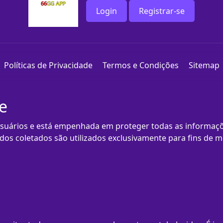
Login
Registrar-se
Políticas de Privacidade
Termos e Condições
Sitemap
de
 usuários e está empenhada em proteger todas as informaçõ
os coletados são utilizados exclusivamente para fins de m