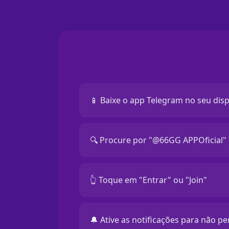
📱 Baixe o app Telegram no seu disp
🔍 Procure por "@66GG APPOficial"
👆 Toque em "Entrar" ou "Join"
🔔 Ative as notificações para não p