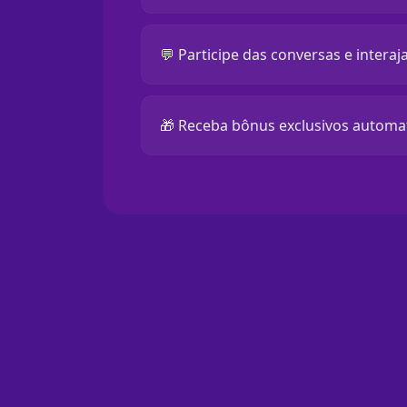
💬 Participe das conversas e interaj
🎁 Receba bônus exclusivos autom