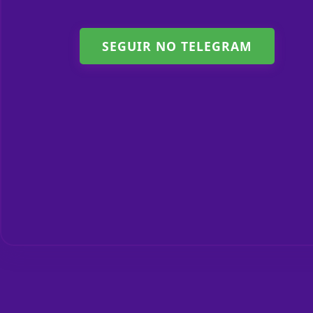
SEGUIR NO TELEGRAM