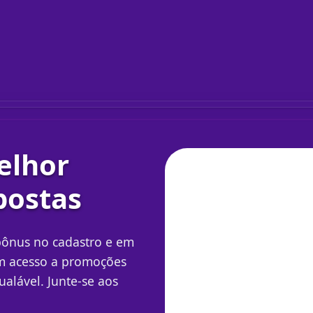
elhor
postas
bônus no cadastro e em
em acesso a promoções
ualável. Junte-se aos