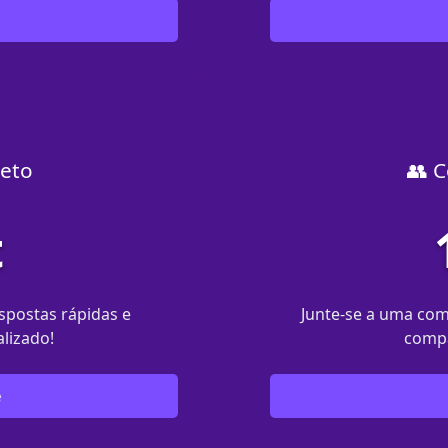
reto
👥 
t
espostas rápidas e
Junte-se a uma com
lizado!
compa
e