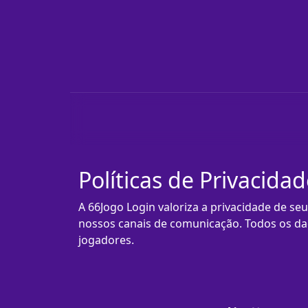
Políticas de Privacida
A 66Jogo Login valoriza a privacidade de s
nossos canais de comunicação. Todos os dad
jogadores.