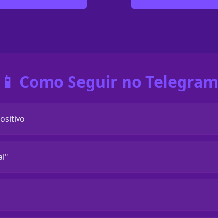
📱 Como Seguir no Telegram
ositivo
al"