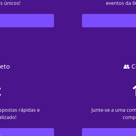
s únicos!
eventos da 6
reto
👥 
t
espostas rápidas e
Junte-se a uma com
lizado!
compa
e