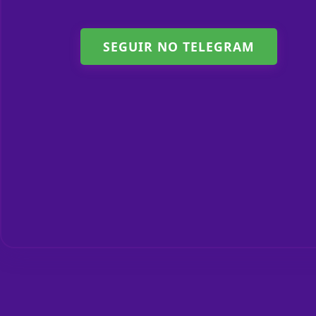
SEGUIR NO TELEGRAM