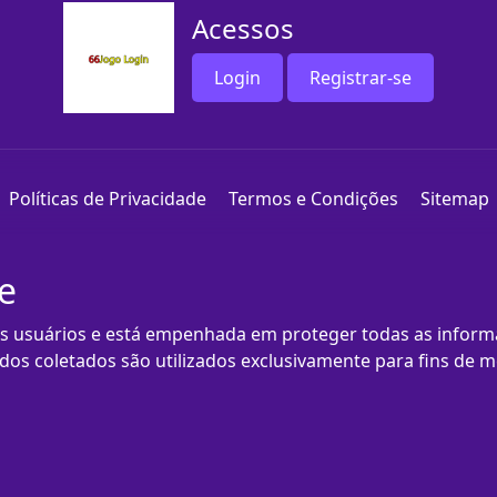
Acessos
Login
Registrar-se
Políticas de Privacidade
Termos e Condições
Sitemap
de
eus usuários e está empenhada em proteger todas as inform
os coletados são utilizados exclusivamente para fins de m