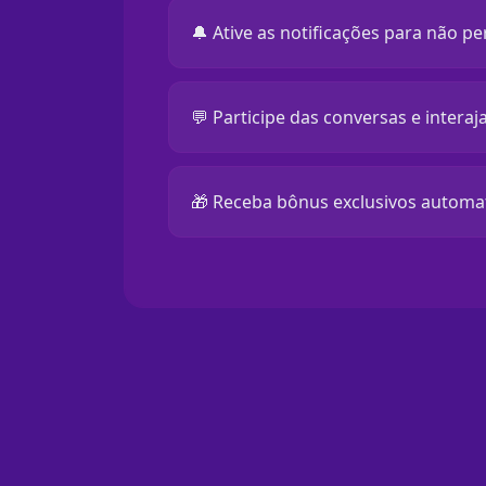
🔔 Ative as notificações para não p
💬 Participe das conversas e interaj
🎁 Receba bônus exclusivos autom