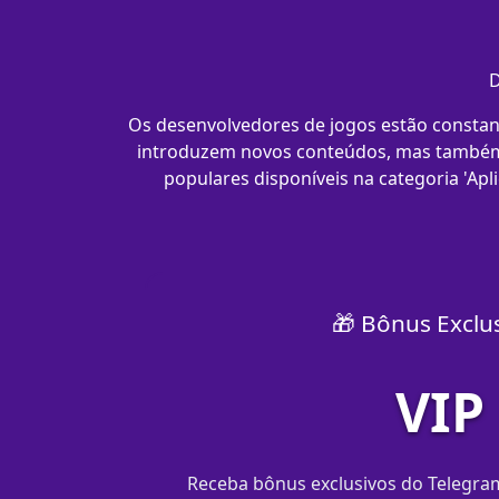
D
Os desenvolvedores de jogos estão consta
introduzem novos conteúdos, mas também c
populares disponíveis na categoria 'Apli
🎁 Bônus Exclu
VIP
Receba bônus exclusivos do Telegra