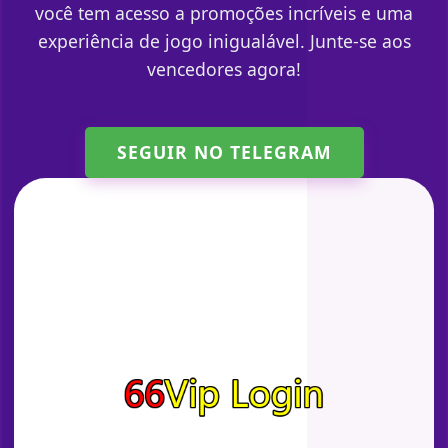
você tem acesso a promoções incríveis e uma
experiência de jogo inigualável. Junte-se aos
vencedores agora!
SEGUIR NO TELEGRAM