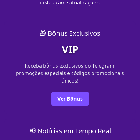
instalação e atualizações.
🎁 Bônus Exclusivos
VIP
Receba bônus exclusivos do Telegram,
promoções especiais e códigos promocionais
únicos!
Ver Bônus
📢 Notícias em Tempo Real