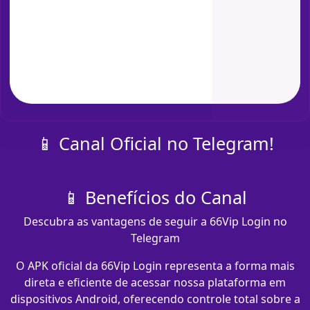
📱 Canal Oficial no Telegram!
📱 Benefícios do Canal
Descubra as vantagens de seguir a 66Vip Login no
Telegram
O APK oficial da 66Vip Login representa a forma mais
direta e eficiente de acessar nossa plataforma em
dispositivos Android, oferecendo controle total sobre a