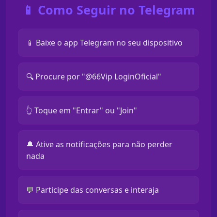
📱 Como Seguir no Telegram
📱 Baixe o app Telegram no seu dispositivo
🔍 Procure por "@66Vip LoginOficial"
👆 Toque em "Entrar" ou "Join"
🔔 Ative as notificações para não perder
nada
💬 Participe das conversas e interaja