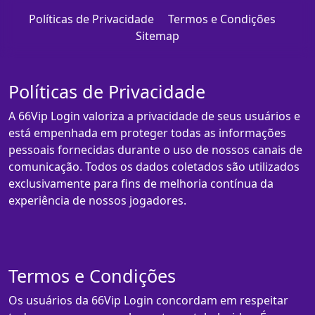
Políticas de Privacidade
Termos e Condições
Sitemap
Políticas de Privacidade
A 66Vip Login valoriza a privacidade de seus usuários e
está empenhada em proteger todas as informações
pessoais fornecidas durante o uso de nossos canais de
comunicação. Todos os dados coletados são utilizados
exclusivamente para fins de melhoria contínua da
experiência de nossos jogadores.
Termos e Condições
Os usuários da 66Vip Login concordam em respeitar