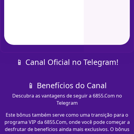
📱 Canal Oficial no Telegram!
📱 Benefícios do Canal
Descubra as vantagens de seguir a 6855.Com no
Telegram
Este bônus também serve como uma transição para o
programa VIP da 6855.Com, onde você pode começar a
desfrutar de benefícios ainda mais exclusivos. O bônus