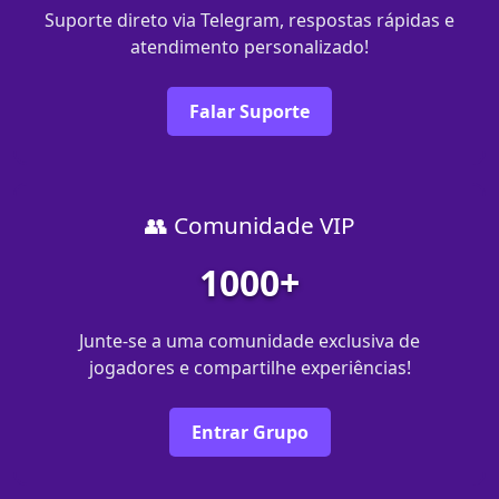
Suporte direto via Telegram, respostas rápidas e
atendimento personalizado!
Falar Suporte
👥 Comunidade VIP
1000+
Junte-se a uma comunidade exclusiva de
jogadores e compartilhe experiências!
Entrar Grupo