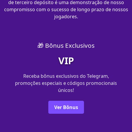
de terceiro depósito é uma demonstração de nosso
compromisso com o sucesso de longo prazo de nossos
jogadores.
🎁 Bônus Exclusivos
VIP
Receba bônus exclusivos do Telegram,
promoções especiais e códigos promocionais
únicos!
Ver Bônus