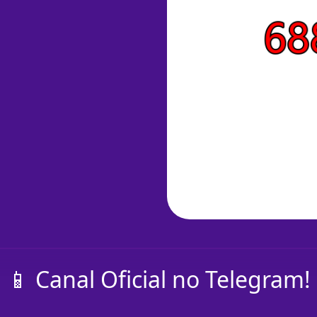
📱 Canal Oficial no Telegram!