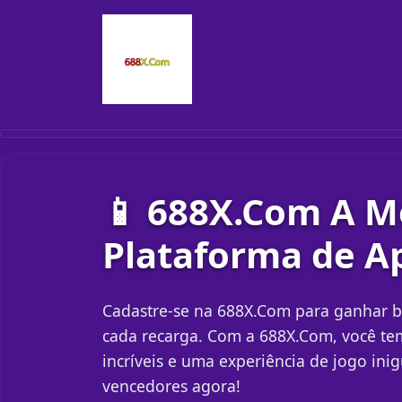
📱 688X.Com A M
Plataforma de A
Cadastre-se na 688X.Com para ganhar 
cada recarga. Com a 688X.Com, você t
incríveis e uma experiência de jogo inig
vencedores agora!