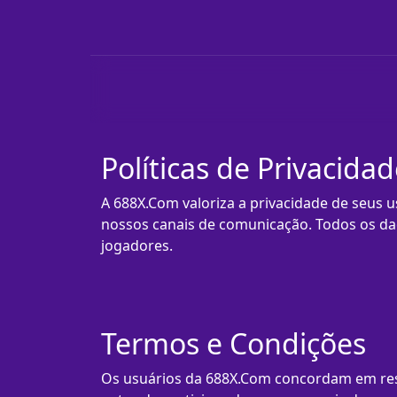
Políticas de Privacida
A 688X.Com valoriza a privacidade de seus 
nossos canais de comunicação. Todos os dad
jogadores.
Termos e Condições
Os usuários da 688X.Com concordam em resp