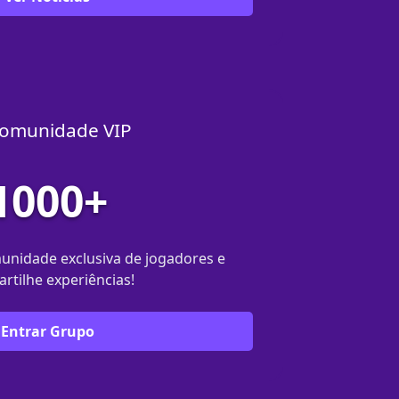
Comunidade VIP
1000+
unidade exclusiva de jogadores e
rtilhe experiências!
Entrar Grupo