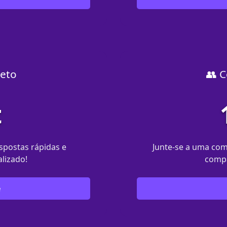
reto
👥 
t
espostas rápidas e
Junte-se a uma com
lizado!
compa
e