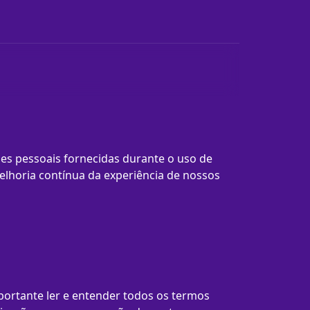
es pessoais fornecidas durante o uso de
elhoria contínua da experiência de nossos
ortante ler e entender todos os termos