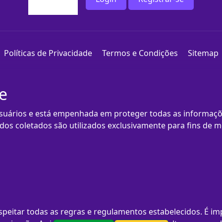
Políticas de Privacidade
Termos e Condições
Sitemap
de
usuários e está empenhada em proteger todas as informaçõ
os coletados são utilizados exclusivamente para fins de m
eitar todas as regras e regulamentos estabelecidos. É imp