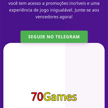
você tem acesso a promoções incríveis e uma
experiência de jogo inigualável. Junte-se aos
vencedores agora!
SEGUIR NO TELEGRAM