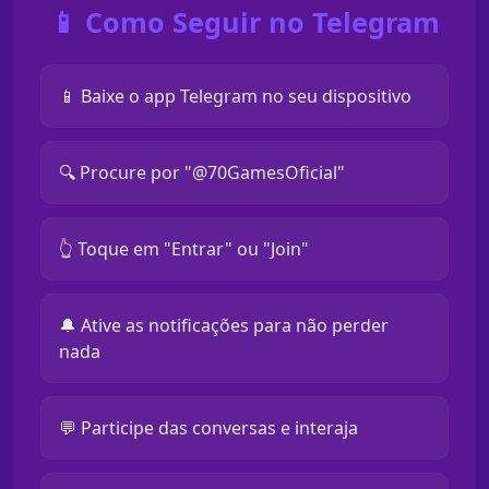
📱 Como Seguir no Telegram
📱 Baixe o app Telegram no seu dispositivo
🔍 Procure por "@70GamesOficial"
👆 Toque em "Entrar" ou "Join"
🔔 Ative as notificações para não perder
nada
💬 Participe das conversas e interaja