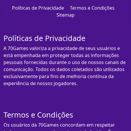
Políticas de Privacidade
Termos e Condições
Sitemap
Políticas de Privacidade
A 70Games valoriza a privacidade de seus usuários e
está empenhada em proteger todas as informações
pessoais fornecidas durante o uso de nossos canais de
comunicação. Todos os dados coletados são utilizados
exclusivamente para fins de melhoria contínua da
experiência de nossos jogadores.
Termos e Condições
Os usuários da 70Games concordam em respeitar