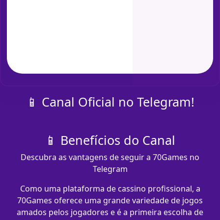
📱 Canal Oficial no Telegram!
📱 Benefícios do Canal
Descubra as vantagens de seguir a 70Games no
Telegram
Como uma plataforma de cassino profissional, a
70Games oferece uma grande variedade de jogos
amados pelos jogadores e é a primeira escolha de