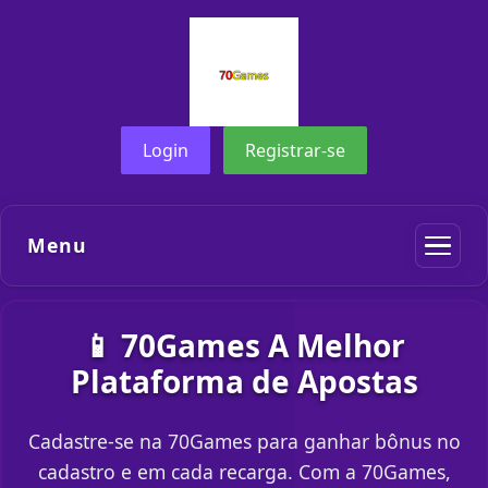
Login
Registrar-se
Menu
📱 70Games A Melhor
Plataforma de Apostas
Cadastre-se na 70Games para ganhar bônus no
cadastro e em cada recarga. Com a 70Games,