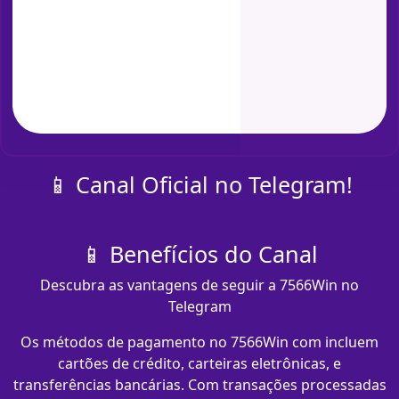
📱 Canal Oficial no Telegram!
📱 Benefícios do Canal
Descubra as vantagens de seguir a 7566Win no
Telegram
Os métodos de pagamento no 7566Win com​ incluem
cartões de crédito, carteiras eletrônicas, e
transferências bancárias. Com transações processadas