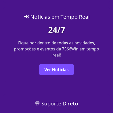
📢 Notícias em Tempo Real
24/7
Fique por dentro de todas as novidades,
promoções e eventos da 7566Win em tempo
real!
Ver Notícias
💬 Suporte Direto