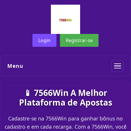
Login
Registrar-se
Menu
📱 7566Win A Melhor
Plataforma de Apostas
Cadastre-se na 7566Win para ganhar bônus no
cadastro e em cada recarga. Com a 7566Win, você