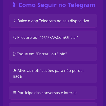
📱 Como Seguir no Telegram
📱 Baixe o app Telegram no seu dispositivo
🔍 Procure por "@777AA.ComOficial"
👆 Toque em "Entrar" ou "Join"
🔔 Ative as notificações para não perder
nada
💬 Participe das conversas e interaja