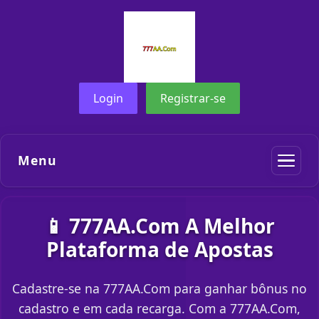
Login
Registrar-se
Menu
📱 777AA.Com A Melhor
Plataforma de Apostas
Cadastre-se na 777AA.Com para ganhar bônus no
cadastro e em cada recarga. Com a 777AA.Com,