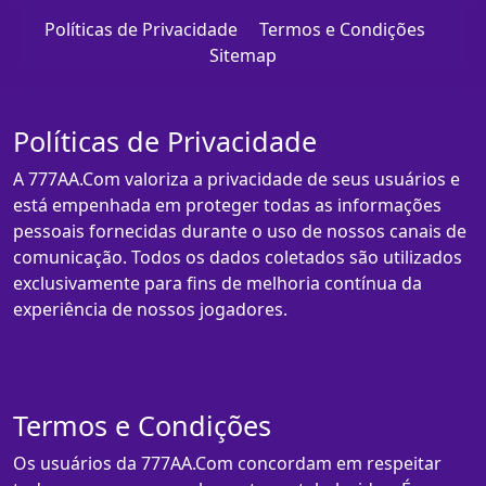
Políticas de Privacidade
Termos e Condições
Sitemap
Políticas de Privacidade
A 777AA.Com valoriza a privacidade de seus usuários e
está empenhada em proteger todas as informações
pessoais fornecidas durante o uso de nossos canais de
comunicação. Todos os dados coletados são utilizados
exclusivamente para fins de melhoria contínua da
experiência de nossos jogadores.
Termos e Condições
Os usuários da 777AA.Com concordam em respeitar