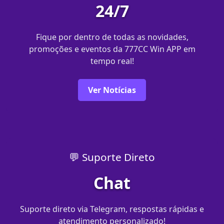
24/7
Fique por dentro de todas as novidades,
promoções e eventos da 777CC Win APP em
tempo real!
Ver Notícias
💬 Suporte Direto
Chat
Suporte direto via Telegram, respostas rápidas e
atendimento personalizado!