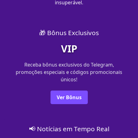
insuperável.
🎁 Bônus Exclusivos
VIP
Receba bônus exclusivos do Telegram,
promoções especiais e códigos promocionais
únicos!
Ver Bônus
📢 Notícias em Tempo Real