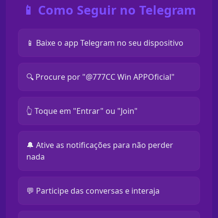
📱 Como Seguir no Telegram
📱 Baixe o app Telegram no seu dispositivo
🔍 Procure por "@777CC Win APPOficial"
👆 Toque em "Entrar" ou "Join"
🔔 Ative as notificações para não perder
nada
💬 Participe das conversas e interaja