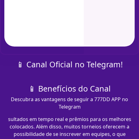
📱 Canal Oficial no Telegram!
📱 Benefícios do Canal
Descubra as vantagens de seguir a 777DD APP no
Telegram
sultados em tempo real e prêmios para os melhores
colocados. Além disso, muitos torneios oferecem a
possibilidade de se inscrever em equipes, o que