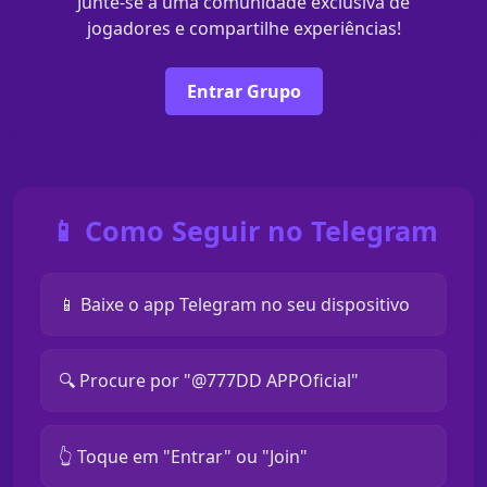
Junte-se a uma comunidade exclusiva de
jogadores e compartilhe experiências!
Entrar Grupo
📱 Como Seguir no Telegram
📱 Baixe o app Telegram no seu dispositivo
🔍 Procure por "@777DD APPOficial"
👆 Toque em "Entrar" ou "Join"