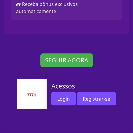
🎁 Receba bônus exclusivos
automaticamente
SEGUIR AGORA
Acessos
Login
Registrar-se