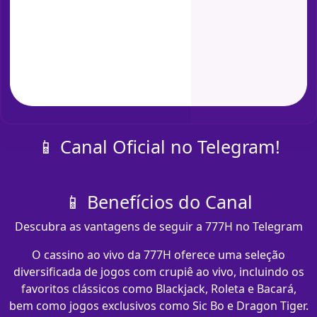
📱 Canal Oficial no Telegram!
📱 Benefícios do Canal
Descubra as vantagens de seguir a 777H no Telegram
O cassino ao vivo da 777H oferece uma seleção
diversificada de jogos com crupiê ao vivo, incluindo os
favoritos clássicos como Blackjack, Roleta e Bacará,
bem como jogos exclusivos como Sic Bo e Dragon Tiger.