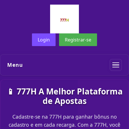
Login
Registrar-se
Menu
📱 777H A Melhor Plataforma
de Apostas
Cadastre-se na 777H para ganhar bônus no
cadastro e em cada recarga. Com a 777H, você