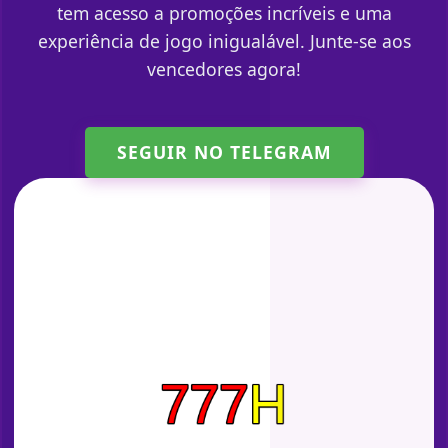
tem acesso a promoções incríveis e uma
experiência de jogo inigualável. Junte-se aos
vencedores agora!
SEGUIR NO TELEGRAM