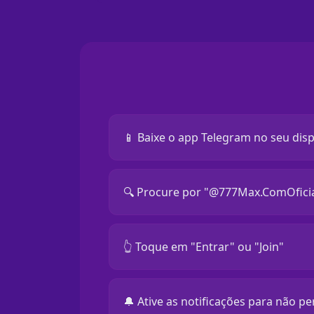
📱 Baixe o app Telegram no seu disp
🔍 Procure por "@777Max.ComOficia
👆 Toque em "Entrar" ou "Join"
🔔 Ative as notificações para não p