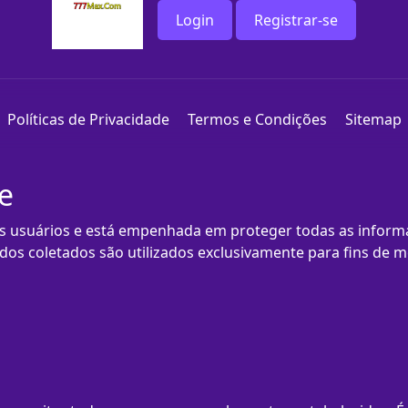
Login
Registrar-se
Políticas de Privacidade
Termos e Condições
Sitemap
de
us usuários e está empenhada em proteger todas as inform
os coletados são utilizados exclusivamente para fins de m