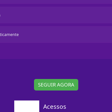
a
aticamente
SEGUIR AGORA
Acessos