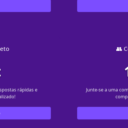
reto
👥 
t
espostas rápidas e
Junte-se a uma com
lizado!
compa
e