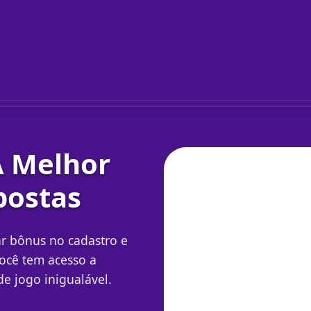
A Melhor
postas
r bônus no cadastro e
ocê tem acesso a
e jogo inigualável.