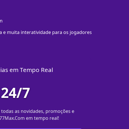
am
 e muita interatividade para os jogadores
cias em Tempo Real
24/7
e todas as novidades, promoções e
777Max.Com em tempo real!