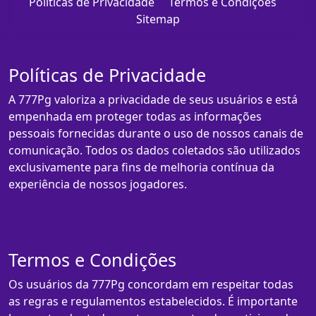
Políticas de Privacidade
Termos e Condições
Sitemap
Políticas de Privacidade
A 777Pg valoriza a privacidade de seus usuários e está
empenhada em proteger todas as informações
pessoais fornecidas durante o uso de nossos canais de
comunicação. Todos os dados coletados são utilizados
exclusivamente para fins de melhoria contínua da
experiência de nossos jogadores.
Termos e Condições
Os usuários da 777Pg concordam em respeitar todas
as regras e regulamentos estabelecidos. É importante