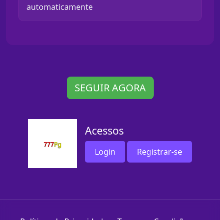
automaticamente
SEGUIR AGORA
Acessos
Login
Registrar-se