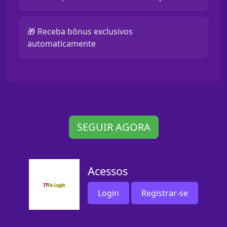
🎁 Receba bônus exclusivos
automaticamente
SEGUIR AGORA
Acessos
Login
Registrar-se