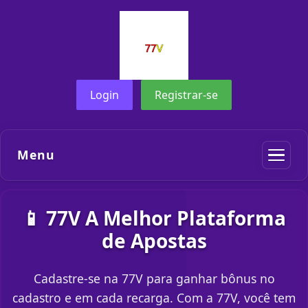
Login
Registrar-se
Menu
📱 77V A Melhor Plataforma
de Apostas
Cadastre-se na 77V para ganhar bônus no
cadastro e em cada recarga. Com a 77V, você tem