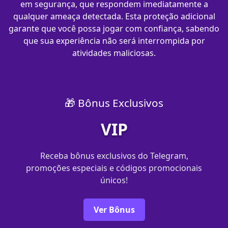
em segurança, que respondem imediatamente a
qualquer ameaça detectada. Esta proteção adicional
garante que você possa jogar com confiança, sabendo
que sua experiência não será interrompida por
atividades maliciosas.
🎁 Bônus Exclusivos
VIP
Receba bônus exclusivos do Telegram,
promoções especiais e códigos promocionais
únicos!
Ver Bônus