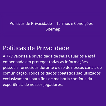
Políticas de Privacidade
Termos e Condições
Sitemap
Políticas de Privacidade
A 77V valoriza a privacidade de seus usuários e está
empenhada em proteger todas as informações
pessoais fornecidas durante o uso de nossos canais de
comunicação. Todos os dados coletados são utilizados
exclusivamente para fins de melhoria contínua da
experiência de nossos jogadores.