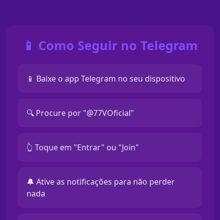
📱 Como Seguir no Telegram
📱 Baixe o app Telegram no seu dispositivo
🔍 Procure por "@77VOficial"
👆 Toque em "Entrar" ou "Join"
🔔 Ative as notificações para não perder
nada