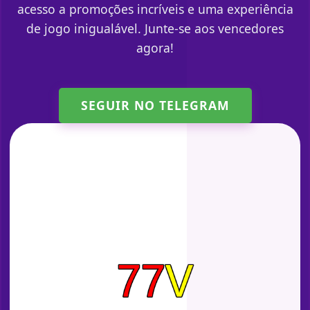
acesso a promoções incríveis e uma experiência
de jogo inigualável. Junte-se aos vencedores
agora!
SEGUIR NO TELEGRAM