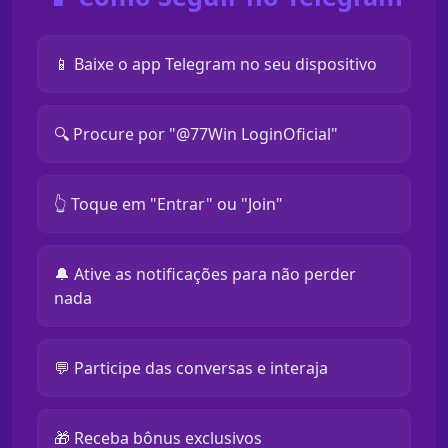
📱 Baixe o app Telegram no seu dispositivo
🔍 Procure por "@77Win LoginOficial"
👆 Toque em "Entrar" ou "Join"
🔔 Ative as notificações para não perder
nada
💬 Participe das conversas e interaja
🎁 Receba bônus exclusivos