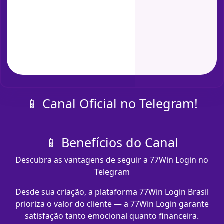
📱 Canal Oficial no Telegram!
📱 Benefícios do Canal
Descubra as vantagens de seguir a 77Win Login no
Telegram
Desde sua criação, a plataforma 77Win Login Brasil
prioriza o valor do cliente — a 77Win Login garante
satisfação tanto emocional quanto financeira.