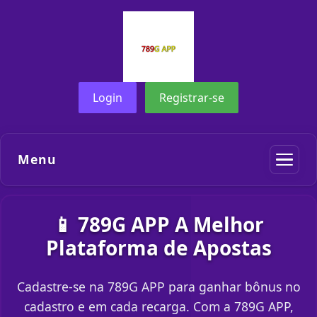
Login
Registrar-se
Menu
📱 789G APP A Melhor
Plataforma de Apostas
Cadastre-se na 789G APP para ganhar bônus no
cadastro e em cada recarga. Com a 789G APP,