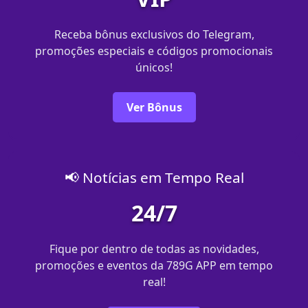
Receba bônus exclusivos do Telegram,
promoções especiais e códigos promocionais
únicos!
Ver Bônus
📢 Notícias em Tempo Real
24/7
Fique por dentro de todas as novidades,
promoções e eventos da 789G APP em tempo
real!