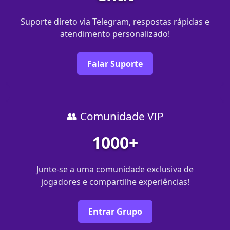
Suporte direto via Telegram, respostas rápidas e
atendimento personalizado!
Falar Suporte
👥 Comunidade VIP
1000+
Junte-se a uma comunidade exclusiva de
jogadores e compartilhe experiências!
Entrar Grupo