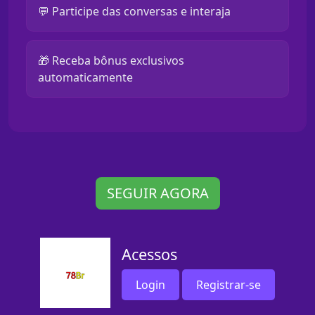
💬 Participe das conversas e interaja
🎁 Receba bônus exclusivos
automaticamente
SEGUIR AGORA
Acessos
Login
Registrar-se