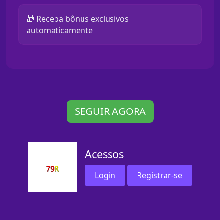
🎁 Receba bônus exclusivos
automaticamente
SEGUIR AGORA
Acessos
Login
Registrar-se