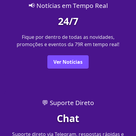
📢 Notícias em Tempo Real
24/7
Fique por dentro de todas as novidades,
promoções e eventos da 79R em tempo real!
Ver Notícias
💬 Suporte Direto
Chat
Suporte direto via Telegram, respostas rápidas e