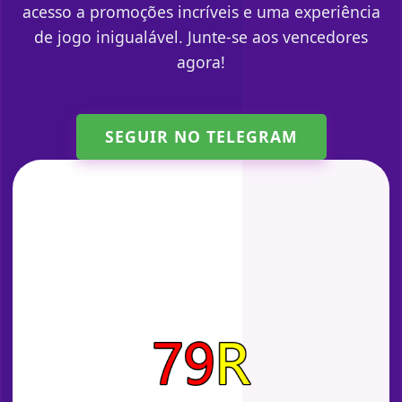
acesso a promoções incríveis e uma experiência
de jogo inigualável. Junte-se aos vencedores
agora!
SEGUIR NO TELEGRAM