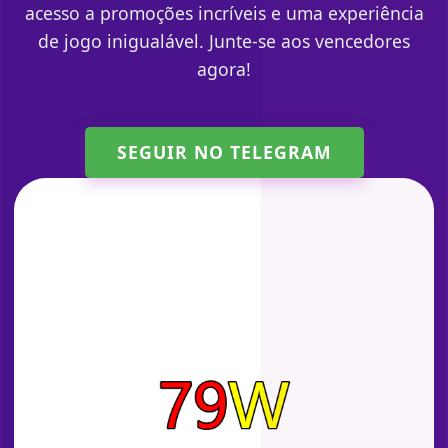
acesso a promoções incríveis e uma experiência
de jogo inigualável. Junte-se aos vencedores
agora!
SEGUIR NO TELEGRAM