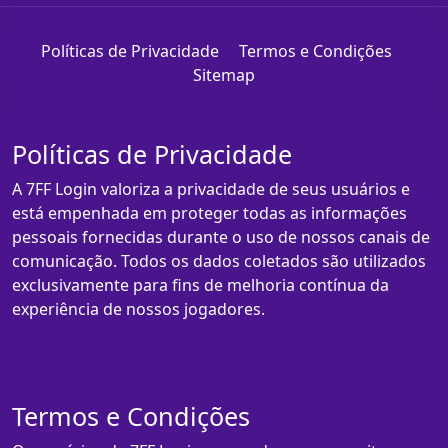
Políticas de Privacidade
Termos e Condições
Sitemap
Políticas de Privacidade
A 7FF Login valoriza a privacidade de seus usuários e
está empenhada em proteger todas as informações
pessoais fornecidas durante o uso de nossos canais de
comunicação. Todos os dados coletados são utilizados
exclusivamente para fins de melhoria contínua da
experiência de nossos jogadores.
Termos e Condições