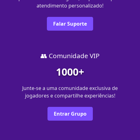
atendimento personalizado!
Falar Suporte
👥 Comunidade VIP
1000+
Junte-se a uma comunidade exclusiva de
jogadores e compartilhe experiências!
Entrar Grupo