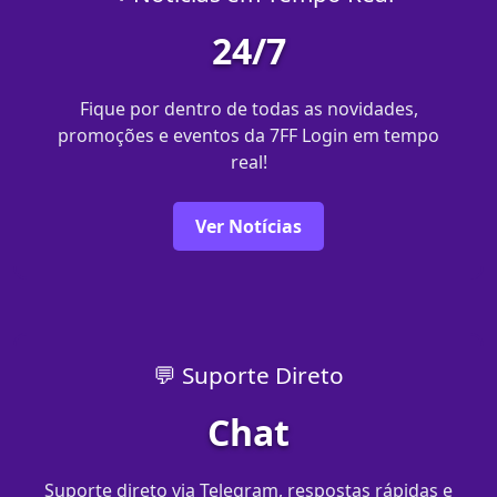
24/7
Fique por dentro de todas as novidades,
promoções e eventos da 7FF Login em tempo
real!
Ver Notícias
💬 Suporte Direto
Chat
Suporte direto via Telegram, respostas rápidas e