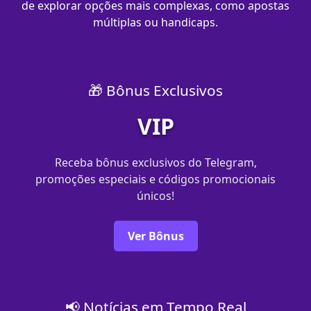
de explorar opções mais complexas, como apostas
múltiplas ou handicaps.
🎁 Bônus Exclusivos
VIP
Receba bônus exclusivos do Telegram,
promoções especiais e códigos promocionais
únicos!
Ver Bônus
📢 Notícias em Tempo Real