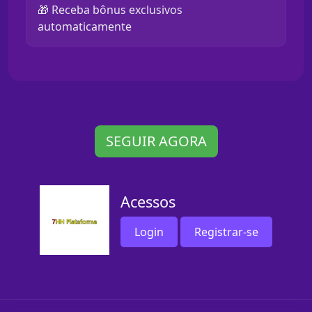
🎁 Receba bônus exclusivos
automaticamente
SEGUIR AGORA
Acessos
Login
Registrar-se