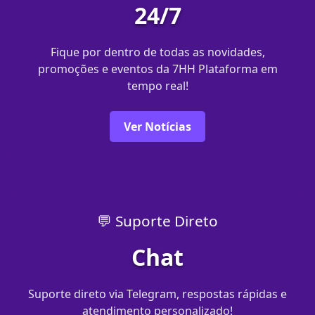
24/7
Fique por dentro de todas as novidades,
promoções e eventos da 7HH Plataforma em
tempo real!
Ver Notícias
💬 Suporte Direto
Chat
Suporte direto via Telegram, respostas rápidas e
atendimento personalizado!