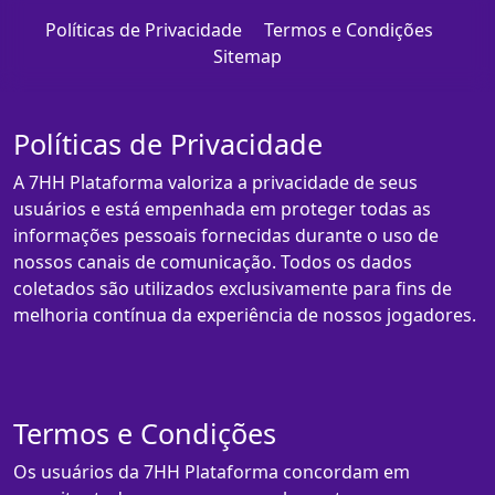
Políticas de Privacidade
Termos e Condições
Sitemap
Políticas de Privacidade
A 7HH Plataforma valoriza a privacidade de seus
usuários e está empenhada em proteger todas as
informações pessoais fornecidas durante o uso de
nossos canais de comunicação. Todos os dados
coletados são utilizados exclusivamente para fins de
melhoria contínua da experiência de nossos jogadores.
Termos e Condições
Os usuários da 7HH Plataforma concordam em